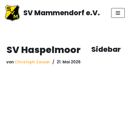
SV Mammendorf e.V.
Zum
Inhalt
springen
SV Haspelmoor
Sidebar
von
Christoph Zauser
21. Mai 2026