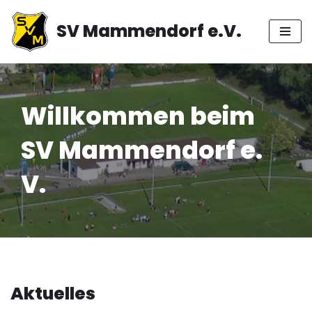
SV Mammendorf e.V.
Zum
Inhalt
springen
Willkommen beim
SV Mammendorf e.
V.
Aktuelles