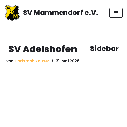
SV Mammendorf e.V.
Zum
Inhalt
springen
SV Adelshofen
Sidebar
von
Christoph Zauser
21. Mai 2026