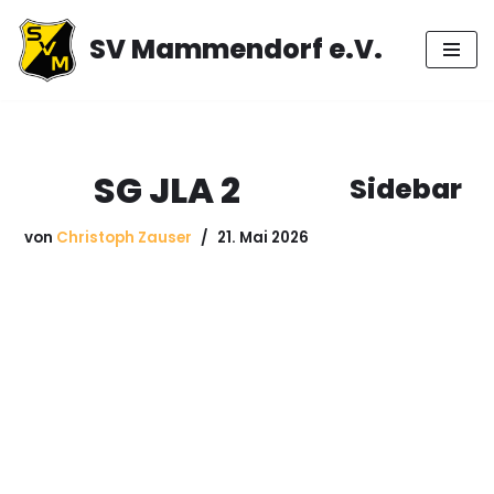
SV Mammendorf e.V.
Zum
Inhalt
springen
SG JLA 2
Sidebar
von
Christoph Zauser
21. Mai 2026