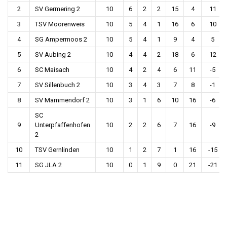
2
SV Germering 2
10
6
2
2
15
4
11
3
TSV Moorenweis
10
5
4
1
16
6
10
4
SG Ampermoos 2
10
5
4
1
9
4
5
5
SV Aubing 2
10
4
4
2
18
6
12
6
SC Maisach
10
4
2
4
6
11
-5
7
SV Sillenbuch 2
10
3
4
3
7
8
-1
8
SV Mammendorf 2
10
3
1
6
10
16
-6
SC
9
Unterpfaffenhofen
10
2
2
6
7
16
-9
2
10
TSV Gernlinden
10
1
2
7
1
16
-15
11
SG JLA 2
10
0
1
9
0
21
-21