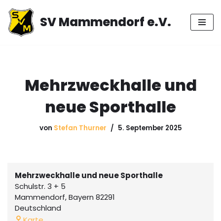
SV Mammendorf e.V.
Zum
Inhalt
springen
Mehrzweckhalle und
neue Sporthalle
von
Stefan Thurner
5. September 2025
Mehrzweckhalle und neue Sporthalle
Schulstr. 3 + 5
Mammendorf
,
Bayern
82291
Deutschland
Karte