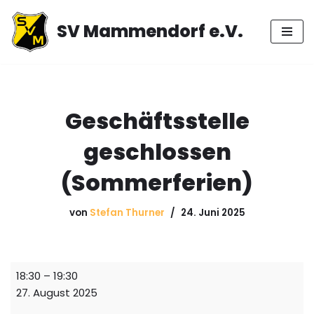
SV Mammendorf e.V.
Zum
Inhalt
springen
Geschäftsstelle
geschlossen
(Sommerferien)
von
Stefan Thurner
24. Juni 2025
18:30
–
19:30
27. August 2025