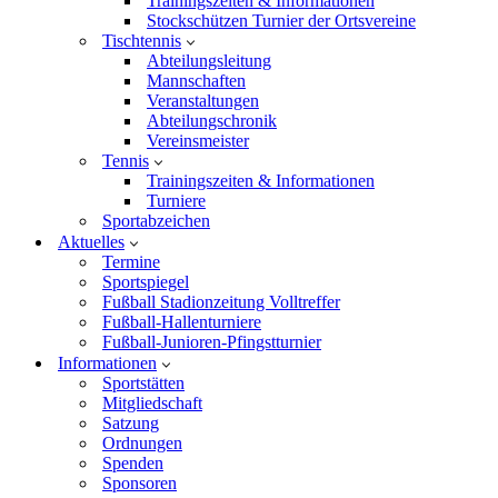
Trainingszeiten & Informationen
Stockschützen Turnier der Ortsvereine
Tischtennis
Abteilungsleitung
Mannschaften
Veranstaltungen
Abteilungschronik
Vereinsmeister
Tennis
Trainingszeiten & Informationen
Turniere
Sportabzeichen
Aktuelles
Termine
Sportspiegel
Fußball Stadionzeitung Volltreffer
Fußball-Hallenturniere
Fußball-Junioren-Pfingstturnier
Informationen
Sportstätten
Mitgliedschaft
Satzung
Ordnungen
Spenden
Sponsoren