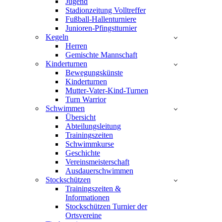
Jugend
Stadionzeitung Volltreffer
Fußball-Hallenturniere
Junioren-Pfingstturnier
Kegeln
Herren
Gemischte Mannschaft
Kinderturnen
Bewegungskünste
Kinderturnen
Mutter-Vater-Kind-Turnen
Turn Warrior
Schwimmen
Übersicht
Abteilungsleitung
Trainingszeiten
Schwimmkurse
Geschichte
Vereinsmeisterschaft
Ausdauerschwimmen
Stockschützen
Trainingszeiten &
Informationen
Stockschützen Turnier der
Ortsvereine