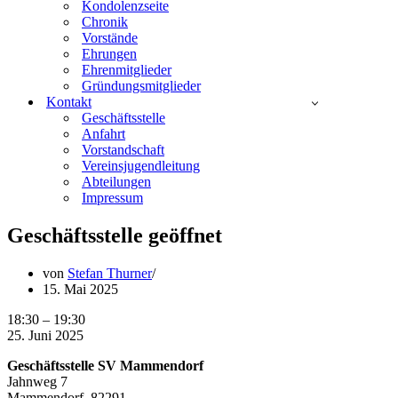
Kondolenzseite
Chronik
Vorstände
Ehrungen
Ehrenmitglieder
Gründungsmitglieder
Kontakt
Geschäftsstelle
Anfahrt
Vorstandschaft
Vereinsjugendleitung
Abteilungen
Impressum
Geschäftsstelle geöffnet
von
Stefan Thurner
15. Mai 2025
Geschäftsstelle
18:30
–
19:30
geöffnet
25. Juni 2025
Geschäftsstelle SV Mammendorf
Jahnweg 7
Mammendorf
,
82291