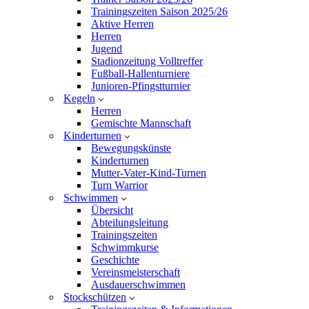
Trainingszeiten Saison 2025/26
Aktive Herren
Herren
Jugend
Stadionzeitung Volltreffer
Fußball-Hallenturniere
Junioren-Pfingstturnier
Kegeln
Herren
Gemischte Mannschaft
Kinderturnen
Bewegungskünste
Kinderturnen
Mutter-Vater-Kind-Turnen
Turn Warrior
Schwimmen
Übersicht
Abteilungsleitung
Trainingszeiten
Schwimmkurse
Geschichte
Vereinsmeisterschaft
Ausdauerschwimmen
Stockschützen