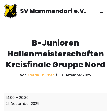
SV Mammendorf e.V.
Zum
Inhalt
springen
B-Junioren
Hallenmeisterschaften
Kreisfinale Gruppe Nord
von
Stefan Thurner
13. Dezember 2025
14:00
–
20:30
21. Dezember 2025