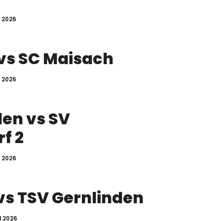
I 2026
 vs SC Maisach
I 2026
den vs SV
f 2
I 2026
vs TSV Gernlinden
I 2026