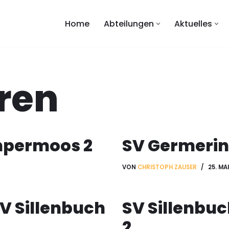
Home
Abteilungen
Aktuelles
ren
mpermoos 2
SV Germering
VON
CHRISTOPH ZAUSER
25. MA
V Sillenbuch
SV Sillenbuc
2