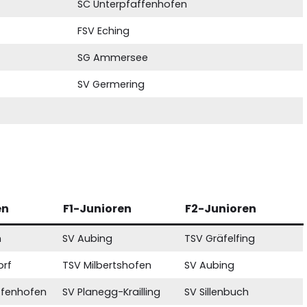
SC Unterpfaffenhofen
FSV Eching
SG Ammersee
SV Germering
en
F1-Junioren
F2-Junioren
h
SV Aubing
TSV Gräfelfing
orf
TSV Milbertshofen
SV Aubing
ffenhofen
SV Planegg-Krailling
SV Sillenbuch