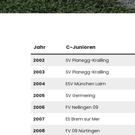
Jahr
C-Junioren
2002
SV Planegg-Krailling
2003
SV Planegg-Krailling
2004
ESV München Laim
2005
SV Germering
2006
FV Nellingen 09
2007
ES Brem sur Mer
2008
FV 09 Nürtingen