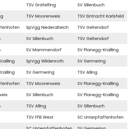
TSV Gräfelfing
SV Sillenbuch
ng
TSV Moorenweis
TSV Eintracht Karlsfeld
ffenhofen
SpVgg Niederalteich
TSV Geltendorf
h
SV Sillenbuch
TSV Geltendorf
h
SV Mammendorf
SV Planegg-Krailling
railling
SpVgg Wildenroth
SV Germering
railling
SV Germering
TSV Alling
ffenhofen
TSV Moorenweis
SV Planegg-Krailling
weis
SV Sillenbuch
SV Planegg-Krailling
h
TSV Alling
SV Sillenbuch
TSV FFB West
SC Unterpfaffenhofen
SC Unterpfaffenhofen
SV Germering