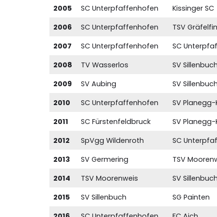
2005
SC Unterpfaffenhofen
Kissinger SC
2006
SC Unterpfaffenhofen
TSV Gräfelfi
2007
SC Unterpfaffenhofen
SC Unterpfa
2008
TV Wasserlos
SV Sillenbuc
2009
SV Aubing
SV Sillenbuc
2010
SC Unterpfaffenhofen
SV Planegg-K
2011
SC Fürstenfeldbruck
SV Planegg-K
2012
SpVgg Wildenroth
SC Unterpfa
2013
SV Germering
TSV Mooren
2014
TSV Moorenweis
SV Sillenbuc
2015
SV Sillenbuch
SG Painten
2016
SC Unterpfaffenhofen
FC Aich