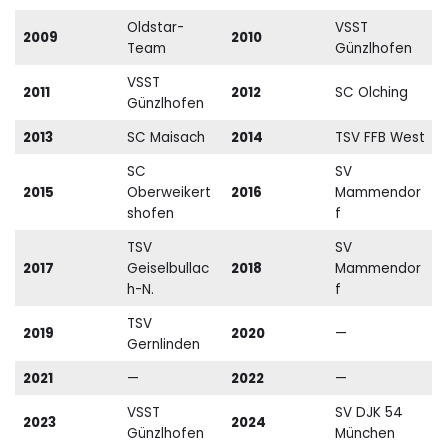
Oldstar-
VSST
2009
2010
Team
Günzlhofen
VSST
2011
2012
SC Olching
Günzlhofen
2013
SC Maisach
2014
TSV FFB West
SC
SV
2015
Oberweikert
2016
Mammendor
shofen
f
TSV
SV
2017
Geiselbullac
2018
Mammendor
h-N.
f
TSV
2019
2020
—
Gernlinden
2021
—
2022
—
VSST
SV DJK 54
2023
2024
Günzlhofen
München