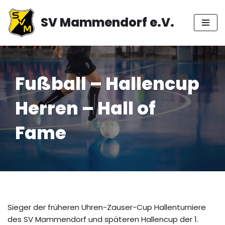
SV Mammendorf e.V.
Zum
Inhalt
springen
Fußball – Hallencup
Herren – Hall of
Fame
Sieger der früheren Uhren-Zauser-Cup Hallenturniere
des SV Mammendorf und späteren Hallencup der 1.