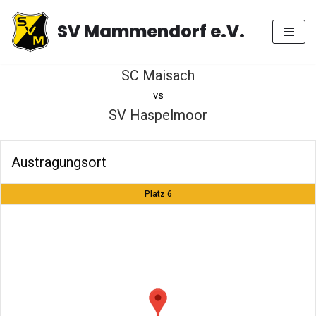
SV Mammendorf e.V.
Zum
Inhalt
springen
SC Maisach
vs
SV Haspelmoor
Austragungsort
Platz 6