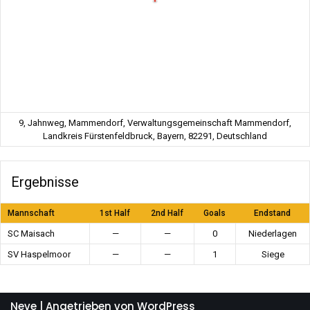
9, Jahnweg, Mammendorf, Verwaltungsgemeinschaft Mammendorf,
Landkreis Fürstenfeldbruck, Bayern, 82291, Deutschland
Ergebnisse
Mannschaft
1st Half
2nd Half
Goals
Endstand
SC Maisach
—
—
0
Niederlagen
SV Haspelmoor
—
—
1
Siege
Neve
| Angetrieben von
WordPress