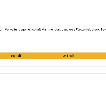
f, Verwaltungsgemeinschaft Mammendorf, Landkreis Fürstenfeldbruck, Baye
1st Half
2nd Half
—
—
—
—