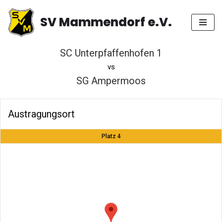
SV Mammendorf e.V.
Zum
Inhalt
springen
SC Unterpfaffenhofen 1
vs
SG Ampermoos
Austragungsort
Platz 4