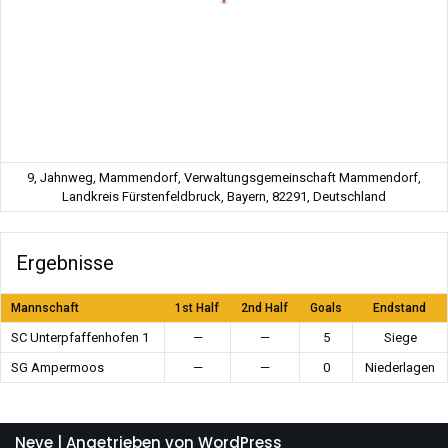
9, Jahnweg, Mammendorf, Verwaltungsgemeinschaft Mammendorf,
Landkreis Fürstenfeldbruck, Bayern, 82291, Deutschland
Ergebnisse
Mannschaft
1st Half
2nd Half
Goals
Endstand
SC Unterpfaffenhofen 1
—
—
5
Siege
SG Ampermoos
—
—
0
Niederlagen
Neve
| Angetrieben von
WordPress