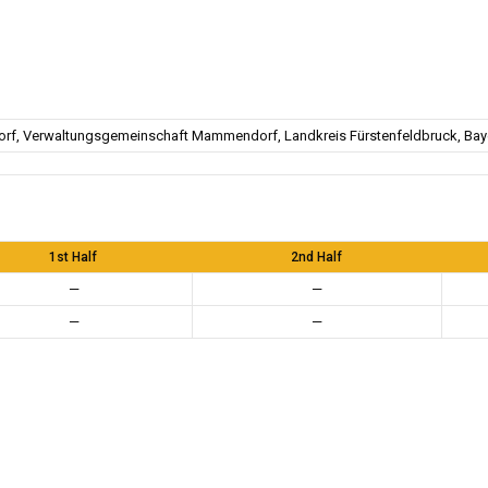
f, Verwaltungsgemeinschaft Mammendorf, Landkreis Fürstenfeldbruck, Baye
1st Half
2nd Half
—
—
—
—