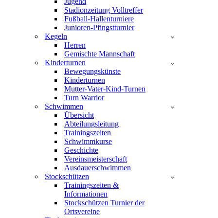
Jugend
Stadionzeitung Volltreffer
Fußball-Hallenturniere
Junioren-Pfingstturnier
Kegeln
Herren
Gemischte Mannschaft
Kinderturnen
Bewegungskünste
Kinderturnen
Mutter-Vater-Kind-Turnen
Turn Warrior
Schwimmen
Übersicht
Abteilungsleitung
Trainingszeiten
Schwimmkurse
Geschichte
Vereinsmeisterschaft
Ausdauerschwimmen
Stockschützen
Trainingszeiten &
Informationen
Stockschützen Turnier der
Ortsvereine