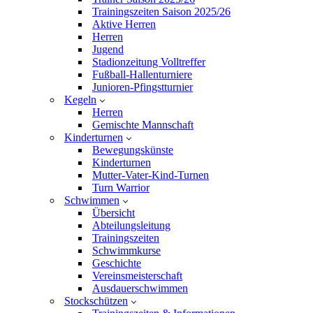
Trainingszeiten Saison 2025/26
Aktive Herren
Herren
Jugend
Stadionzeitung Volltreffer
Fußball-Hallenturniere
Junioren-Pfingstturnier
Kegeln
Herren
Gemischte Mannschaft
Kinderturnen
Bewegungskünste
Kinderturnen
Mutter-Vater-Kind-Turnen
Turn Warrior
Schwimmen
Übersicht
Abteilungsleitung
Trainingszeiten
Schwimmkurse
Geschichte
Vereinsmeisterschaft
Ausdauerschwimmen
Stockschützen