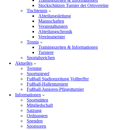
Trainingszeiten & Informationen
Stockschützen Turnier der Ortsvereine
Tischtennis
Abteilungsleitung
Mannschaften
Veranstaltungen
Abteilungschronik
Vereinsmeister
Tennis
Trainingszeiten & Informationen
Turniere
Sportabzeichen
Aktuelles
Termine
Sportspiegel
Fußball Stadionzeitung Volltreffer
Fußball-Hallenturniere
Fußball-Junioren-Pfingstturnier
Informationen
Sportstätten
Mitgliedschaft
Satzung
Ordnungen
Spenden
Sponsoren