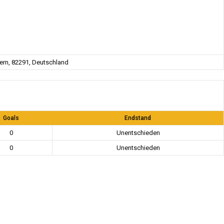
rn, 82291, Deutschland
Goals
Endstand
0
Unentschieden
0
Unentschieden