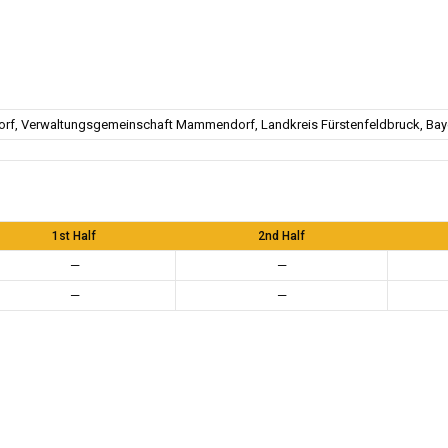
f, Verwaltungsgemeinschaft Mammendorf, Landkreis Fürstenfeldbruck, Baye
1st Half
2nd Half
—
—
—
—