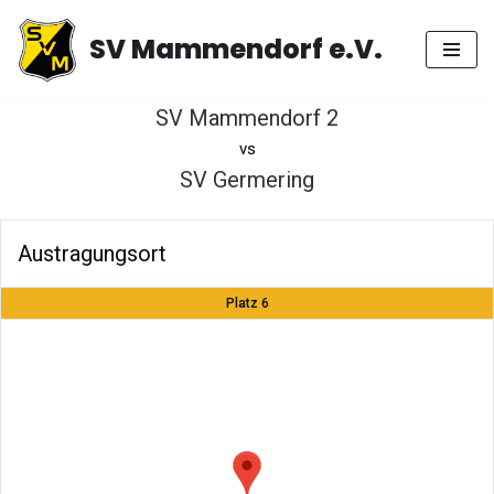
SV Mammendorf e.V.
Zum
Inhalt
springen
SV Mammendorf 2
vs
SV Germering
Austragungsort
Platz 6