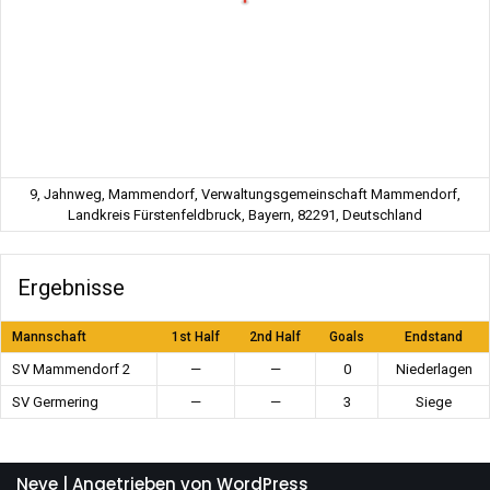
9, Jahnweg, Mammendorf, Verwaltungsgemeinschaft Mammendorf,
Landkreis Fürstenfeldbruck, Bayern, 82291, Deutschland
Ergebnisse
Mannschaft
1st Half
2nd Half
Goals
Endstand
SV Mammendorf 2
—
—
0
Niederlagen
SV Germering
—
—
3
Siege
Neve
| Angetrieben von
WordPress