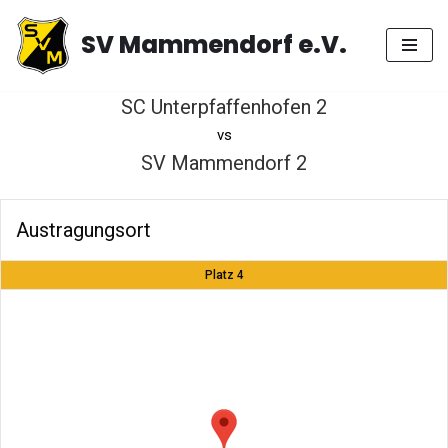
SV Mammendorf e.V.
Zum
Inhalt
springen
SC Unterpfaffenhofen 2
vs
SV Mammendorf 2
Austragungsort
Platz 4