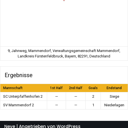
9, Jahnweg, Mammendorf, Verwaltungsgemeinschaft Mammendorf,
Landkreis Fürstenfeldbruck, Bayern, 82291, Deutschland
Ergebnisse
Mannschaft
1st Half
2nd Half
Goals
Endstand
SC Unterpfaffenhofen 2
—
—
2
Siege
SV Mammendorf 2
—
—
1
Niederlagen
Neve
| Angetrieben von
WordPress