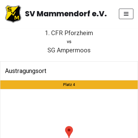
SV Mammendorf e.V.
Zum
Inhalt
springen
1. CFR Pforzheim
vs
SG Ampermoos
Austragungsort
Platz 4