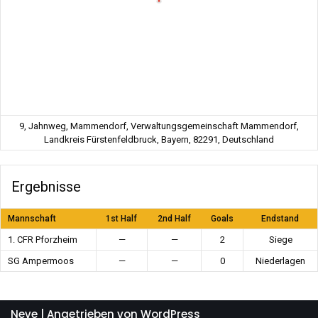
9, Jahnweg, Mammendorf, Verwaltungsgemeinschaft Mammendorf,
Landkreis Fürstenfeldbruck, Bayern, 82291, Deutschland
Ergebnisse
Mannschaft
1st Half
2nd Half
Goals
Endstand
1. CFR Pforzheim
—
—
2
Siege
SG Ampermoos
—
—
0
Niederlagen
Neve
| Angetrieben von
WordPress