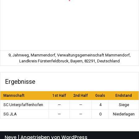
9, Jahnweg, Mammendorf, Verwaltungsgemeinschaft Mammendorf,
Landkreis Fürstenfeldbruck, Bayern, 82291, Deutschland
Ergebnisse
Mannschaft
1st Half
2nd Half
Goals
Endstand
SC Unterpfaffenhofen
—
—
4
Siege
SG JLA
—
—
0
Niederlagen
Neve
| Angetrieben von
WordPress