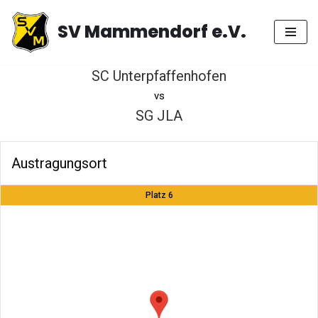
SV Mammendorf e.V.
Zum
Inhalt
springen
SC Unterpfaffenhofen
vs
SG JLA
Austragungsort
Platz 6