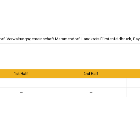
f, Verwaltungsgemeinschaft Mammendorf, Landkreis Fürstenfeldbruck, Baye
1st Half
2nd Half
—
—
—
—