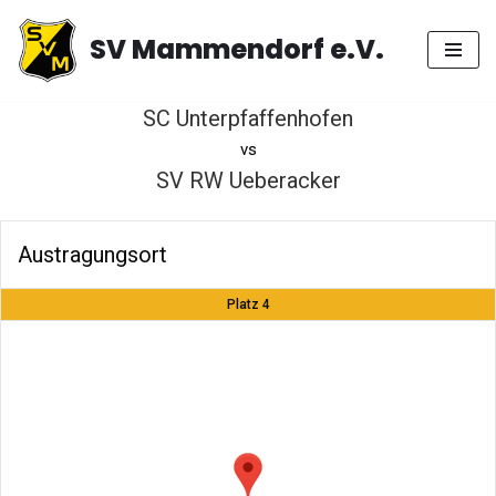
SV Mammendorf e.V.
Zum
Inhalt
springen
SC Unterpfaffenhofen
vs
SV RW Ueberacker
Austragungsort
Platz 4