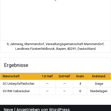
9, Jahnweg, Mammendorf, Verwaltungsgemeinschaft Mammendorf,
Landkreis Fürstenfeldbruck, Bayern, 82291, Deutschland
Ergebnisse
Mannschaft
1st Half
2nd Half
Goals
Endstand
SC Unterpfaffenhofen
—
—
4
Siege
SV RW Ueberacker
—
—
0
Niederlagen
Neve
| Angetrieben von
WordPress