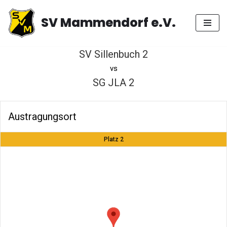
SV Mammendorf e.V.
Zum
Inhalt
springen
SV Sillenbuch 2
vs
SG JLA 2
Austragungsort
Platz 2