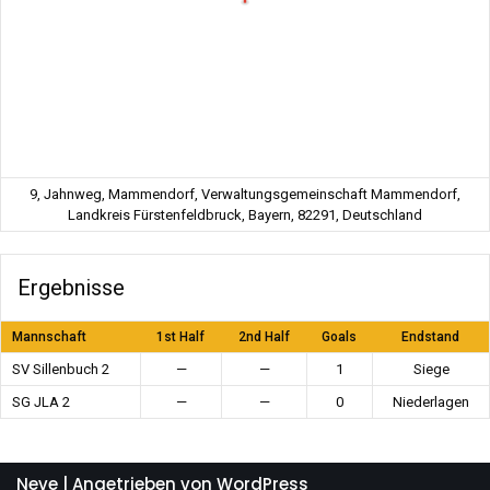
9, Jahnweg, Mammendorf, Verwaltungsgemeinschaft Mammendorf,
Landkreis Fürstenfeldbruck, Bayern, 82291, Deutschland
Ergebnisse
Mannschaft
1st Half
2nd Half
Goals
Endstand
SV Sillenbuch 2
—
—
1
Siege
SG JLA 2
—
—
0
Niederlagen
Neve
| Angetrieben von
WordPress