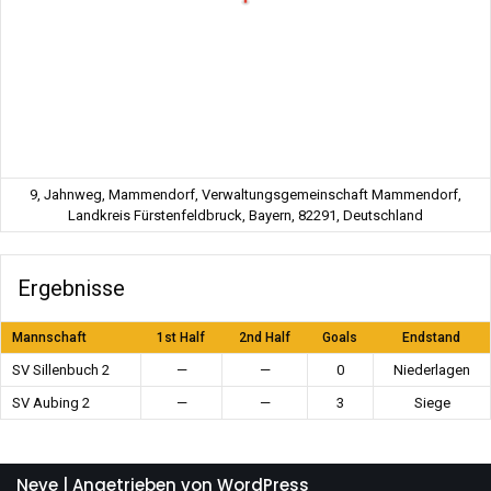
9, Jahnweg, Mammendorf, Verwaltungsgemeinschaft Mammendorf,
Landkreis Fürstenfeldbruck, Bayern, 82291, Deutschland
Ergebnisse
Mannschaft
1st Half
2nd Half
Goals
Endstand
SV Sillenbuch 2
—
—
0
Niederlagen
SV Aubing 2
—
—
3
Siege
Neve
| Angetrieben von
WordPress