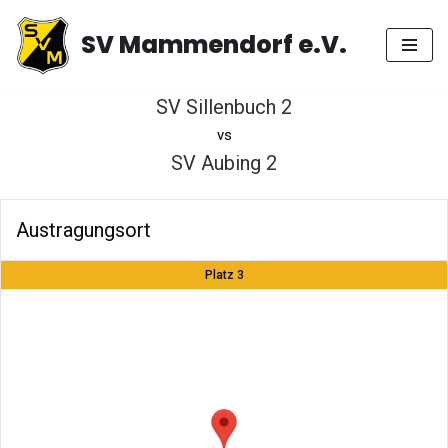
SV Mammendorf e.V.
Zum
Inhalt
springen
SV Sillenbuch 2
vs
SV Aubing 2
Austragungsort
Platz 3