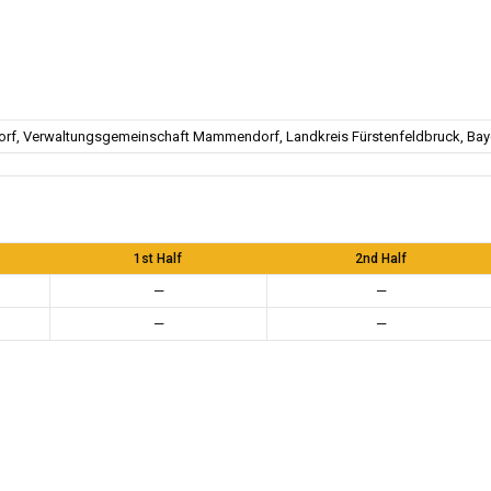
f, Verwaltungsgemeinschaft Mammendorf, Landkreis Fürstenfeldbruck, Baye
1st Half
2nd Half
—
—
—
—