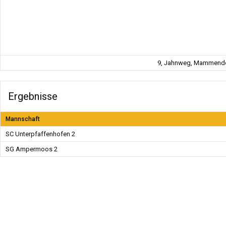
9, Jahnweg, Mammendor
Ergebnisse
Mannschaft
SC Unterpfaffenhofen 2
SG Ampermoos 2