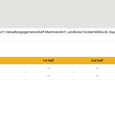
f, Verwaltungsgemeinschaft Mammendorf, Landkreis Fürstenfeldbruck, Baye
1st Half
2nd Half
—
—
—
—